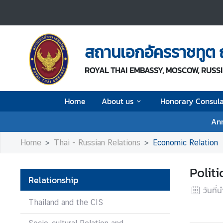
H
o
สถานเอกอัครราชทูต
m
e
ROYAL THAI EMBASSY, MOSCOW, RUSS
A
Home
About us
Honorary Consul
b
o
An
u
t
Home
Thai - Russian Relations
Economic Relation
u
s
Politi
Relationship
วันที่
H
Thailand and the CIS
o
n