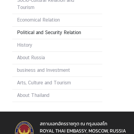
Socio-cultural Relation and
o
Tourism
r
a
Economical Relation
r
y
Political and Security Relation
C
History
o
n
About Russia
s
u
business and Investment
l
a
Arts, Culture and Tourism
t
About Thailand
e
s
T
สถานเอกอัครราชทูต ณ กรุงมอสโก
h
ROYAL THAI EMBASSY, MOSCOW, RUSSIA