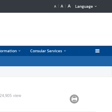
A
A
Language
A
formation
Consular Services
24,905
view