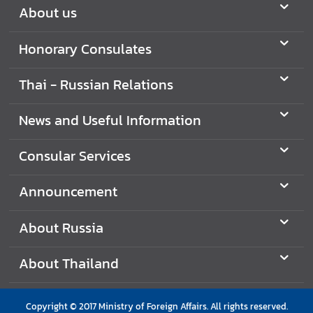
a
About us
i
-
Honorary Consulates
R
u
Thai - Russian Relations
s
s
News and Useful Information
i
a
Consular Services
n
R
Announcement
e
l
About Russia
a
t
i
About Thailand
o
n
Copyright © 2017 Ministry of Foreign Affairs. All rights reserved.
s