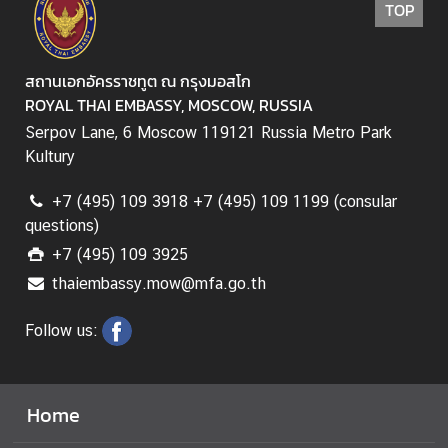
TOP
o
r
a
สถานเอกอัครราชทูต ณ กรุงมอสโก
r
ROYAL THAI EMBASSY, MOSCOW, RUSSIA
y
C
Serpov Lane, 6 Moscow 119121 Russia Metro Park
o
Kultury
n
s
+7 (495) 109 3918 +7 (495) 109 1199 (consular
questions)
u
l
+7 (495) 109 3925
a
thaiembassy.mow@mfa.go.th
t
e
Follow us:
s
T
Home
h