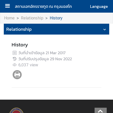
สถานเอกอัครราชทูต ณ กรุงมอสโก
Language
H
Home
Relationship
History
o
Relationship
m
e
History
A
b
วันที่นำเข้าข้อมูล
21 Mar 2017
o
วันที่ปรับปรุงข้อมูล
29 Nov 2022
u
6,037
view
t
u
s
H
o
n