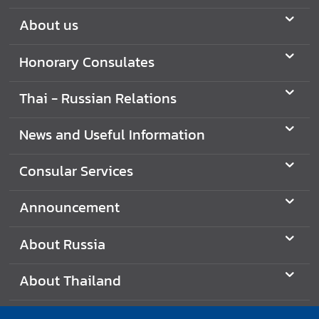
a
About us
i
-
Honorary Consulates
R
u
s
Thai - Russian Relations
s
i
News and Useful Information
a
n
Consular Services
R
e
Announcement
l
a
About Russia
t
i
About Thailand
o
n
s