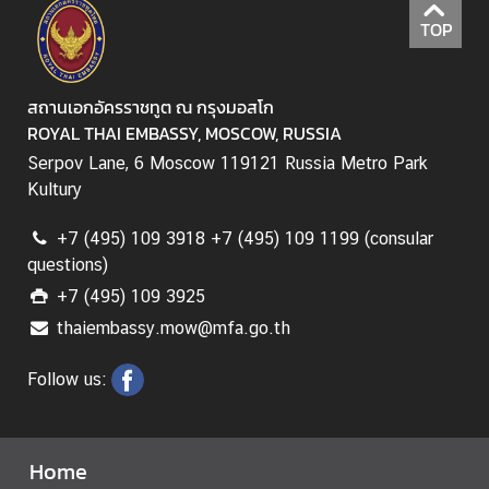
o
TOP
r
a
r
สถานเอกอัครราชทูต ณ กรุงมอสโก
y
ROYAL THAI EMBASSY, MOSCOW, RUSSIA
C
Serpov Lane, 6 Moscow 119121 Russia Metro Park
o
Kultury
n
s
+7 (495) 109 3918 +7 (495) 109 1199 (consular
u
questions)
l
+7 (495) 109 3925
a
t
thaiembassy.mow@mfa.go.th
e
s
Follow us:
T
Home
h