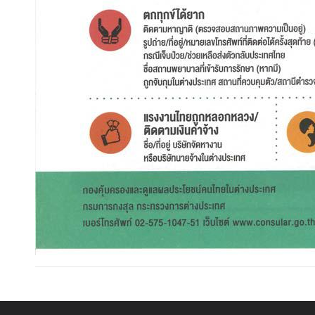
ข่
า
ว
แ
ล
ะ
ข้
อ
มู
ล
ที่
น่
า
ส
น
ใ
จ