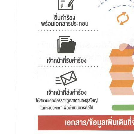
ว
า
ม
สั
ม
พั
น
ธ์
ไ
ท
ย
-
รั
ส
เ
ซี
ย