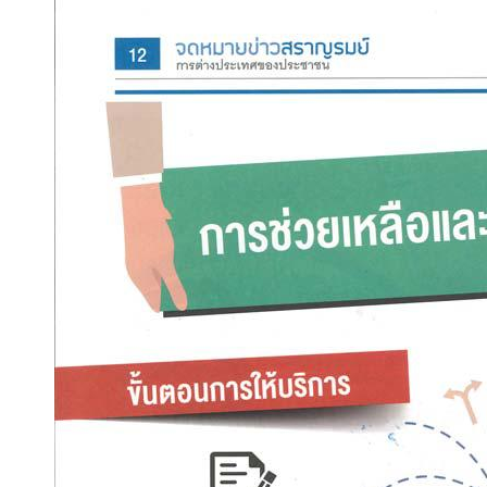
ส
ถ
า
น
ก
ง
สุ
ล
กิ
ต
ติ
ม
ศั
ก
ดิ์
ค