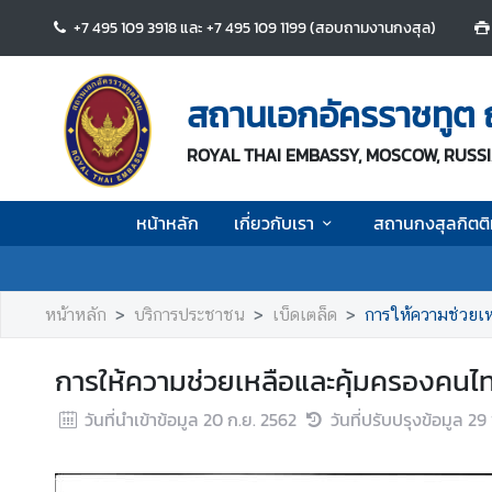
+7 495 109 3918 และ +7 495 109 1199 (สอบถามงานกงสุล)
ห
น้
สถานเอกอัครราชทูต
า
ห
ROYAL THAI EMBASSY, MOSCOW, RUSS
ลั
ก
หน้าหลัก
เกี่ยวกับเรา
สถานกงสุลกิตติม
เ
กี่
ย
หน้าหลัก
บริการประชาชน
เบ็ดเตล็ด
การให้ความช่วยเ
ว
กั
การให้ความช่วยเหลือและคุ้มครองคน
บ
เ
วันที่นำเข้าข้อมูล
20 ก.ย. 2562
วันที่ปรับปรุงข้อมูล
29 
ร
า