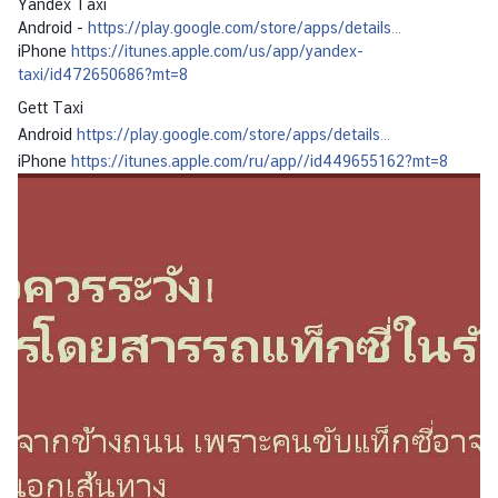
Yandex Taxi
Android -
https://play.google.com/store/apps/details…
ส
iPhone
https://itunes.apple.com/us/app/yandex-
ถ
taxi/id472650686?mt=8
า
Gett Taxi
น
Android
https://play.google.com/store/apps/details…
ก
iPhone
https://itunes.apple.com/ru/app//id449655162?mt=8
ง
สุ
ล
กิ
ต
ติ
ม
ศั
ก
ดิ์
ค