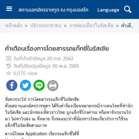
สถานเอกอัครราชทูต ณ กรุงมอสโก
Language
ห
หน้าหลัก
บริการประชาชน
การท่องเที่ยวในรัสเซีย
คำเตือนเรื่องการโดยสารรถแท๊กซี่ในรัสเซีย
น้
า
ห
คำเตือนเรื่องการโดยสารรถแท๊กซี่ในรัสเซีย
ลั
วันที่นำเข้าข้อมูล
ก
20 ก.ย. 2562
วันที่ปรับปรุงข้อมูล
30 พ.ย. 2565
เ
6,070
view
กี่
ย
ว
ข้อควรระวัง! การโดยสารรถแท็กซี่ในรัสเซีย
กั
ด้วยสถานเอกอัครราชทูตฯ ได้รับคำร้องเรียนหลายกรณีจากคนไทยที่พำนัก
บ
ในรัสเซีย และนักท่องเที่ยวชาวไทย ถูกแท็กซี่โก่งค่ารถ หรือพาขับรถวนไป
เ
มา ไม่พาไปส่ง ณ ที่หมาย จึงขอแนะนำพี่น้องชาวไทยเกี่ยวกับการใช้รถ
ร
แท็กซี่ในรัสเซียตามภาพ
า
ดาวน์โหลด Application เรียกรถแท็กซี่ได้ที่