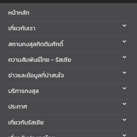
บ
ริ
หน้าหลัก
ก
า
เกี่ยวกับเรา
ร
ก
สถานกงสุลกิตติมศักดิ์
ง
สุ
ความสัมพันธ์ไทย - รัสเซีย
ล
ข่าวและข้อมูลที่น่าสนใจ
ป
ร
บริการกงสุล
ะ
ก
ประกาศ
า
ศ
เกี่ยวกับรัสเซีย