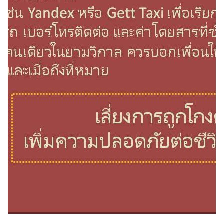
ว
า
ม
สั
ม
พั
น
ธ์
ไ
ท
ย
-
รั
ส
เ
ซี
ย