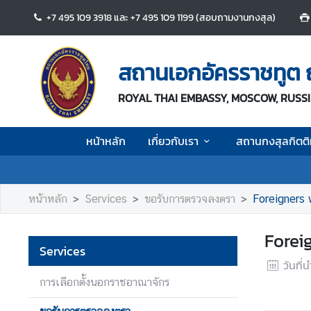
+7 495 109 3918 และ +7 495 109 1199 (สอบถามงานกงสุล)
ห
น้
สถานเอกอัครราชทูต
า
ห
ROYAL THAI EMBASSY, MOSCOW, RUSS
ลั
ก
หน้าหลัก
เกี่ยวกับเรา
สถานกงสุลกิตติม
เ
กี่
ย
หน้าหลัก
Services
ขอรับการตรวจลงตรา
Foreigners 
ว
กั
Forei
บ
Services
เ
วันที่
ร
การเลือกตั้งนอกราชอาณาจักร
า