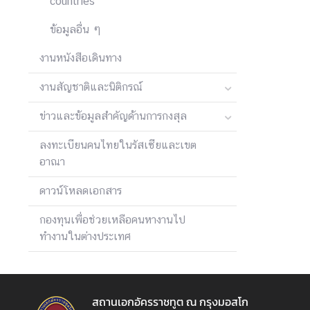
countries
ว
า
ข้อมูลอื่น ๆ
ม
สั
งานหนังสือเดินทาง
ม
งานสัญชาติและนิติกรณ์
พั
น
ข่าวและข้อมูลสำคัญด้านการกงสุล
ธ์
ไ
ลงทะเบียนคนไทยในรัสเซียและเขต
ท
อาณา
ย
-
ดาวน์โหลดเอกสาร
รั
กองทุนเพื่อช่วยเหลือคนหางานไป
ส
ทำงานในต่างประเทศ
เ
ซี
ย
สถานเอกอัครราชทูต ณ กรุงมอสโก