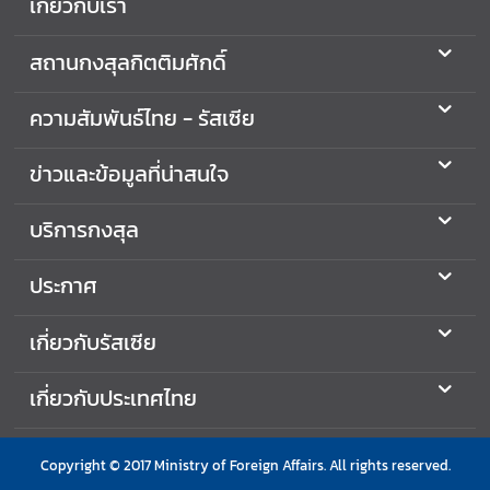
เกี่ยวกับเรา
ว
า
สถานกงสุลกิตติมศักดิ์
ม
สั
ความสัมพันธ์ไทย - รัสเซีย
ม
พั
ข่าวและข้อมูลที่น่าสนใจ
น
ธ์
ไ
บริการกงสุล
ท
ย
ประกาศ
-
รั
เกี่ยวกับรัสเซีย
ส
เ
เกี่ยวกับประเทศไทย
ซี
ย
Copyright © 2017 Ministry of Foreign Affairs. All rights reserved.