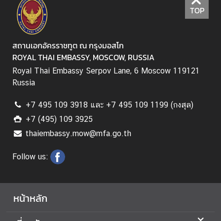
TOP
ส
ถ
า
สถานเอกอัครราชทูต ณ กรุงมอสโก
น
ROYAL THAI EMBASSY, MOSCOW, RUSSIA
ก
Royal Thai Embassy Serpov Lane, 6 Moscow 119121
ง
Russia
สุ
ล
+7 495 109 3918 และ +7 495 109 1199 (กงสุล)
กิ
+7 (495) 109 3925
ต
thaiembassy.mow@mfa.go.th
ติ
ม
Follow us:
ศั
ก
ดิ์
หน้าหลัก
ค