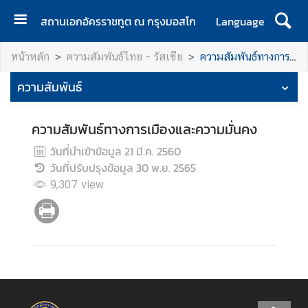
สถานเอกอัครราชทูต ณ กรุงมอสโก
Language
ห
หน้าหลัก
ความสัมพันธ์ไทย - รัสเซีย
ความสัมพันธ์ทางการเมืองและความมั่นคง
น้
า
ความสัมพันธ์
ห
ลั
ความสัมพันธ์ทางการเมืองและความมั่นคง
ก
วันที่นำเข้าข้อมูล
21 มี.ค. 2560
เ
วันที่ปรับปรุงข้อมูล
30 พ.ย. 2565
กี่
9,307
view
ย
ว
กั
บ
เ
ร
า