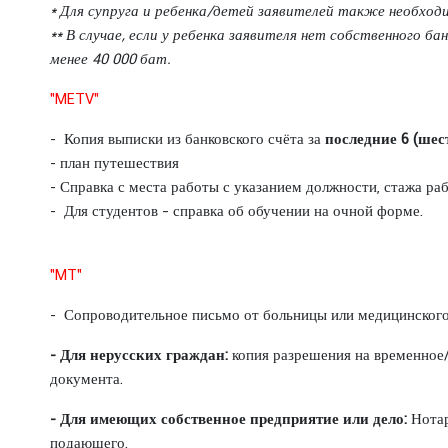
а
* Для супруга и ребенка/детей заявителей также необхо
й
** В случае, если у ребенка заявителя нет собственного 
с
менее 40 000 бат.
к
"METV"
о
-
- Копия выписки из банковского счёта за
последние 6 (шес
Р
- план путешествия
о
- Справка с места работы с указанием должности, стажа раб
с
- Для студентов – справка об обучении на очной форме.
с
и
й
"MT"
с
- Сопроводительное письмо от больницы или медицинского
к
и
-
Для нерусских граждан:
копия разрешения на временное
е
документа.
О
т
-
Для имеющих собственное предприятие или дело:
Нотар
н
подающего.