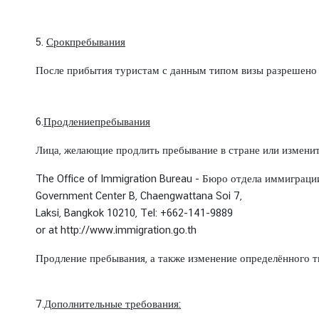
о
р
5.
Срок
пребывания
м
а
После прибытия туристам с данным типом визы разрешено 
ц
и
я
6.
Продление
пребывания
Лица, желающие продлить пребывание в стране или изменит
К
о
The Office of Immigration Bureau - Бюро отдела иммиграци
н
Government Center B, Chaengwattana Soi 7,
с
Laksi, Bangkok 10210, Tel: +662-141-9889
у
or at
http://www.immigration.go.th
л
Продление пребывания, а также изменение определённого 
ь
с
к
7.
Дополнительные
требования:
о