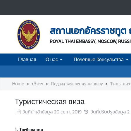
Г
л
สถานเอกอัครราชทูต
а
в
ROYAL THAI EMBASSY, MOSCOW, RUSS
н
а
Главная
О нас
Почетные Консульства
я
О
н
Home
บริการ
Подача заявления на визу
Типы виз
а
с
Туристическая виза
วันที่นำเข้าข้อมูล
20 сент. 2019
วันที่ปรับปรุงข้อมูล
2
П
о
ч
1. Требования