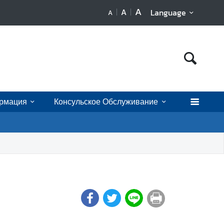
A
A
Language
A
рмация
Консульское Обслуживание