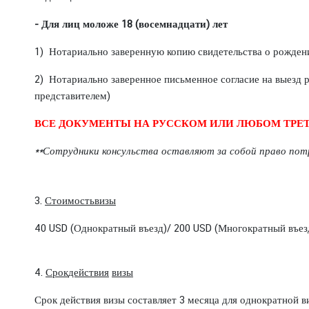
о
-
Для лиц моложе 18 (восемнадцати) лет
ш
е
1) Нотариально заверенную копию свидетельства о рожден
н
и
2) Нотариально заверенное письменное согласие на выезд р
я
представителем)
ВСЕ ДОКУМЕНТЫ НА РУССКОМ ИЛИ ЛЮБОМ ТРЕ
П
**Сотрудники консульства оставляют за собой право пот
о
л
е
3.
Стоимость
визы
з
н
40 USD (Однократный въезд)/ 200 USD (Многократный въез
а
я
И
4.
Срок
действия
визы
н
Срок действия визы составляет 3 месяца для однократной в
ф