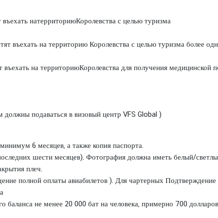
т въехать натерриториюКоролевства с целью туризма
тят въехать на территорию Королевства с целью туризма более одн
ят въехать на территориюКоролевства для получения медицинской
м должны подаваться в визовый центр VFS Global )
минимум 6 месяцев, а также копия паспорта.
 последних шести месяцев). Фотография должна иметь белый/светл
акрытия плеч.
ение полной оплаты авиабилетов ). Для чартерных Подтверждение 
ра
го баланса не менее 20 000 бат на человека, примерно 700 доллар