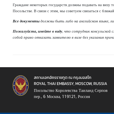
е
Граждане некоторых государств должны подавать на визу т
О
Посольстве. В связи с этим, мы советуем связаться с ближ
б
Все документы
должны быть либо на английском языке, ли
с
л
Пожалуйста, имейте в виду
, что сотрудник консульской
у
собой право отказать заявителю в визе без указания прич
ж
и
в
а
н
и
สถานเอกอัครราชทูต ณ กรุงมอสโก
е
ROYAL THAI EMBASSY, MOSCOW, RUSSIA
Посольство Королевства Таиланд Серпов
А
пер., 6 Москва, 119121, Россия
н
о
н