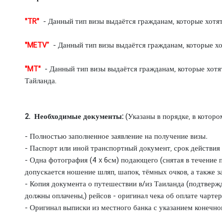
е
т
"TR"
- Данный тип визы выдаётся гражданам, которые хотя
н
ы
"METV”
- Данный тип визы выдаётся гражданам, которые хо
е
К
"MT"
- Данный тип визы выдаётся гражданам, которые хот
о
Тайланда.
н
с
у
2. Необходимые документы:
(Указаны в порядке, в которо
л
ь
- Полностью заполненное заявление на получение визы
.
с
- Паспорт или иной транспортный документ, срок действия 
т
- Одна фотография (4 x 6см) подающего (снятая в течение
в
допускается ношение шляп, шапок, тёмных очков, а также з
а
-
Копия документа о путешествии в/из Таиланда (подтвержд
должны оплачены,) рейсов - оригинал чека об оплате чарте
- Оригинал выписки из местного банка с указанием конечно
Т