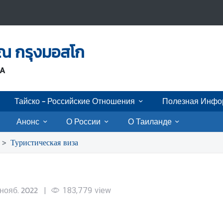
 ณ กรุงมอสโก
IA
Тайско - Российские Отношения
Полезная Инфо
Анонс
О России
О Таиланде
Туристическая виза
 нояб. 2022
|
183,779
view