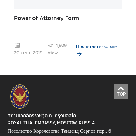
с
Power of Attorney Form
О
Р
о
4,929
Прочитайте больше
с
20 сент. 2019
View
с
и
и
О
TOP
Т
а
и
สถานเอกอัครราชทูต ณ กรุงมอสโก
л
ROYAL THAI EMBASSY, MOSCOW, RUSSIA
а
Посольство Королевства Таиланд Серпов пер., 6
н