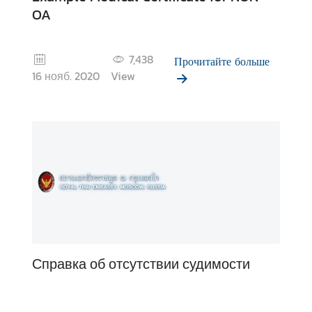
е
OA
т
н
ы
7,438
Прочитайте больше
е
16 нояб. 2020
View
К
о
н
с
у
л
ь
с
т
в
а
Справка об отсутствии судимости
Т