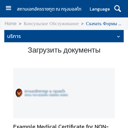
สถานเอกอัครราชทูต ณ กรุงมอสโก
Language
Г
Home
Консульское Обслуживание
Скачать Формы и Документы
л
а
บริการ
в
н
Загрузить документы
а
я
О
н
а
с
П
о
ч
Example Medical Certificate for NON-