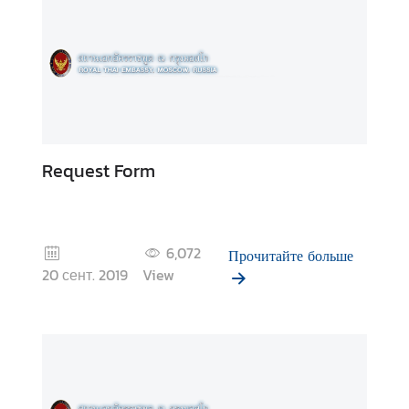
о
р
м
а
ц
и
я
Request Form
К
о
н
6,072
Прочитайте больше
с
20 сент. 2019
View
у
л
ь
с
к
о