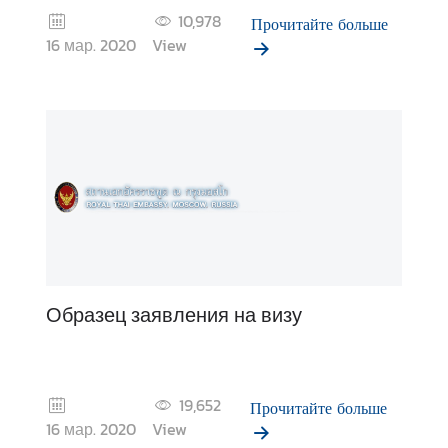
а
10,978
Прочитайте больше
й
16 мар. 2020
View
с
к
о
-
Р
о
с
с
и
й
с
Образец заявления на визу
к
и
е
О
19,652
Прочитайте больше
т
16 мар. 2020
View
н